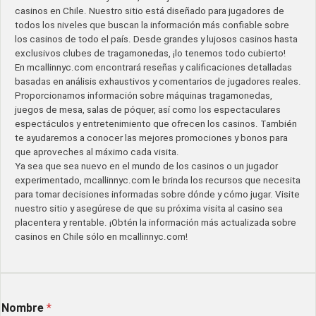
casinos en Chile. Nuestro sitio está diseñado para jugadores de
todos los niveles que buscan la información más confiable sobre
los casinos de todo el país. Desde grandes y lujosos casinos hasta
exclusivos clubes de tragamonedas, ¡lo tenemos todo cubierto!
En mcallinnyc.com encontrará reseñas y calificaciones detalladas
basadas en análisis exhaustivos y comentarios de jugadores reales.
Proporcionamos información sobre máquinas tragamonedas,
juegos de mesa, salas de póquer, así como los espectaculares
espectáculos y entretenimiento que ofrecen los casinos. También
te ayudaremos a conocer las mejores promociones y bonos para
que aproveches al máximo cada visita.
Ya sea que sea nuevo en el mundo de los casinos o un jugador
experimentado, mcallinnyc.com le brinda los recursos que necesita
para tomar decisiones informadas sobre dónde y cómo jugar. Visite
nuestro sitio y asegúrese de que su próxima visita al casino sea
placentera y rentable. ¡Obtén la información más actualizada sobre
casinos en Chile sólo en mcallinnyc.com!
Nombre
*