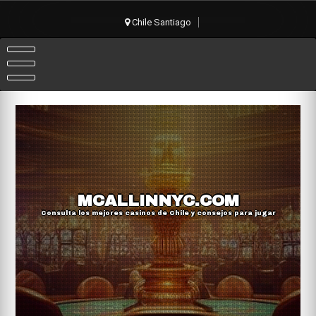
Skip
to
Chile Santiago
content
MCALLINNYC.COM
Consulta los mejores casinos de Chile y consejos para jugar