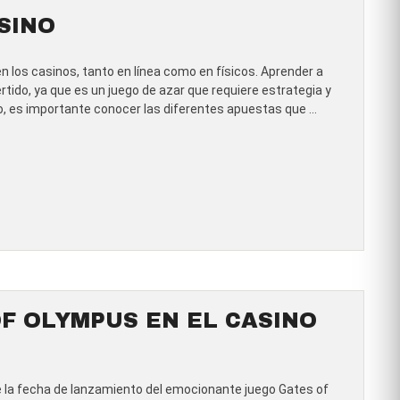
SINO
n los casinos, tanto en línea como en físicos. Aprender a
tido, ya que es un juego de azar que requiere estrategia y
sino, es importante conocer las diferentes apuestas que …
F OLYMPUS EN EL CASINO
 la fecha de lanzamiento del emocionante juego Gates of