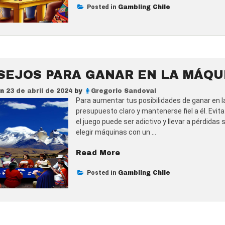
Posted in
Gambling Chile
de
casino
online
que
más
pagan»
SEJOS PARA GANAR EN LA MÁQU
on
23 de abril de 2024
by
Gregorio Sandoval
Para aumentar tus posibilidades de ganar en l
presupuesto claro y mantenerse fiel a él. Evit
el juego puede ser adictivo y llevar a pérdidas
elegir máquinas con un …
«Consejos
Read More
para
Posted in
Gambling Chile
ganar
en
la
máquina
del