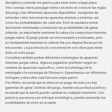
disciplina y controlar tus gastos para tener éxito a largo plazo.
Otro consejo clave para jugar ruleta con éxito es conocer las reglas
del juego y las diferentes apuestas disponibles. Asegúrate de
entender cómo funcionan las apuestas internas y externas, así
como las probabilidades de cada una. Esto te ayudará a tomar
decisiones informadas y maximizar tus posibilidades de ganar.
Además, es importante mantener la calma y la compostura mientras
juegas ruleta. El juego puede ser emocionante y estresante, pero
es fundamental mantener la cabeza fría y no dejarse llevar por las
emociones. La paciencia y la concentración son clave para tener
éxito en este juego.
Considera también probar diferentes estrategias de apuestas
mientras juegas ruleta. Algunos jugadores prefieren seguir un
sistema de apuestas específico, como la estrategia de la
martingala o la estrategia de Fibonacci. Experimenta con diferentes
enfoques y descubre cuál funciona mejor para ti.
Por último, recuerda que la ruleta es un juego de azar y no hay
garantías de ganar. Disfruta del juego, mantén una actitud positiva y
recuerda que la suerte puede cambiar en cualquier momento. Con
práctica, paciencia y un enfoque estratégico, puedes aumentar tus
posibilidades de éxito en la ruleta.