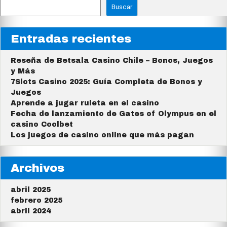
Buscar
Entradas recientes
Reseña de Betsala Casino Chile – Bonos, Juegos
y Más
7Slots Casino 2025: Guía Completa de Bonos y
Juegos
Aprende a jugar ruleta en el casino
Fecha de lanzamiento de Gates of Olympus en el
casino Coolbet
Los juegos de casino online que más pagan
Archivos
abril 2025
febrero 2025
abril 2024