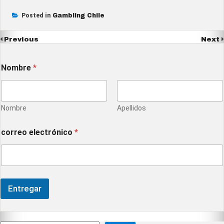
Posted in
Gambling Chile
Previous
Next
Nombre
*
Nombre
Apellidos
correo electrónico
*
Entregar